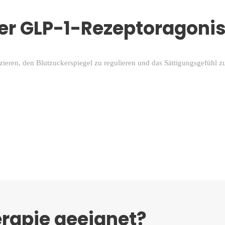
der GLP-1-Rezeptoragonis
zieren, den Blutzuckerspiegel zu regulieren und das Sättigungsgefühl 
erapie geeignet?