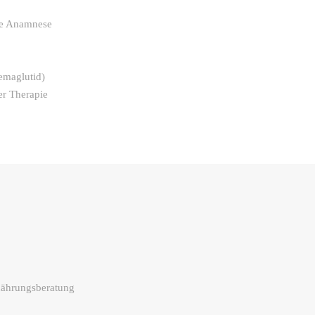
lle Anamnese
emaglutid)
r Therapie
nährungsberatung