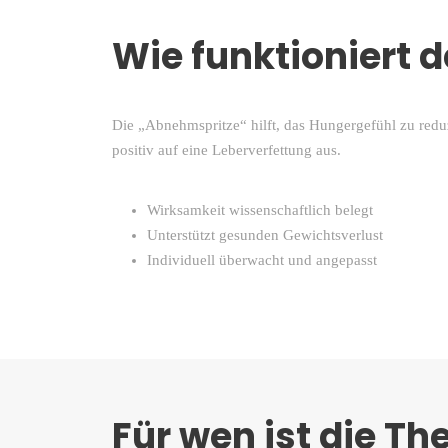
Wie funktioniert 
Die „Abnehmspritze“ hilft, das Hungergefühl zu redu
positiv auf eine Leberverfettung aus.
Wirksamkeit wissenschaftlich belegt
Unterstützt gesunden Gewichtsverlust
Individuell überwacht und angepasst
Für wen ist die Th