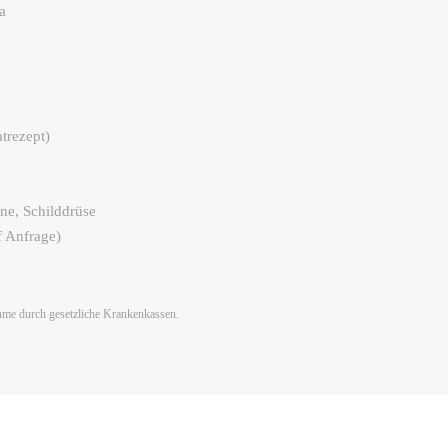
a
trezept)
ne, Schilddrüse
f Anfrage)
ahme durch gesetzliche Krankenkassen.