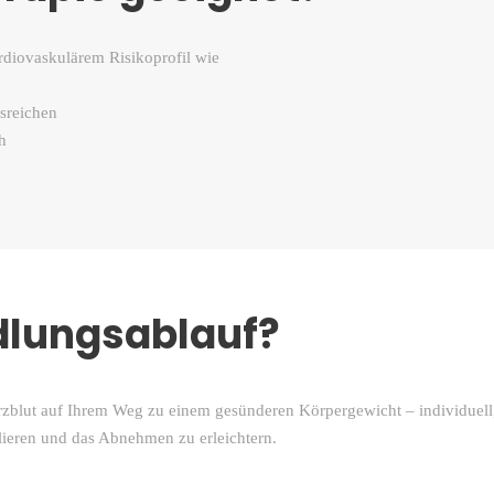
diovaskulärem Risikoprofil wie
usreichen
h
dlungsablauf?
erzblut auf Ihrem Weg zu einem gesünderen Körpergewicht – individuell
lieren und das Abnehmen zu erleichtern.